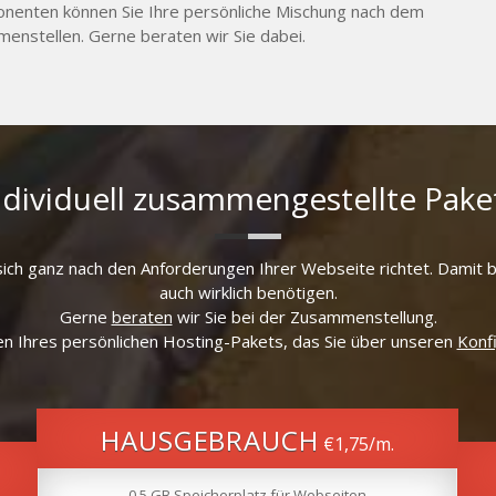
nenten können Sie Ihre persönliche Mischung nach dem
enstellen. Gerne beraten wir Sie dabei.
ndividuell zusammengestellte Pake
sich ganz nach den Anforderungen Ihrer Webseite richtet. Damit be
auch wirklich benötigen.
Gerne
beraten
wir Sie bei der Zusammenstellung.
n Ihres persönlichen Hosting-Pakets, das Sie über unseren
Konf
HAUSGEBRAUCH
€1,75
/m.
0.5 GB Speicherplatz für Webseiten