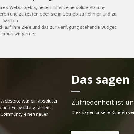
hres Webprojekts, helfen Ihnen, eine solide Planung
ieren und zu testen oder sie in Betrieb zu nehmen und zu
warten.
ick auf Ihre Ziele und das zur Verfügung stehende Budget
ehmen wir gerne.
Das sagen
Zufriedenheit ist un
 Webseite war ein absoluter
g und Entwicklung seitens
Dies sagen unsere Kunden ve
e Communty einen neuen