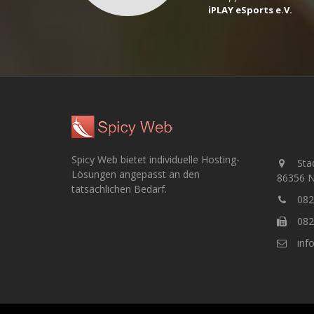
iPLAY eSports e.V.
Spicy Web bietet individuelle Hosting-
Stad
Lösungen angepasst an den
86356 N
tatsächlichen Bedarf.
0821
0821
inf