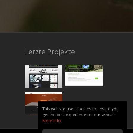
Letzte Projekte
This website uses cookies to ensure you
get the best experience on our website.
More info