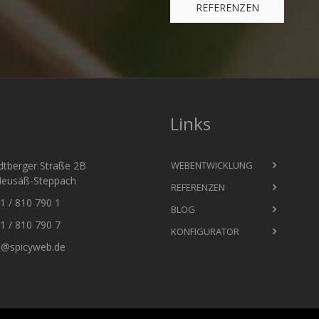
REFERENZEN
Links
tberger Straße 2B
WEBENTWICKLUNG
eusäß-Steppach
REFERENZEN
 / 810 790 1
BLOG
 / 810 790 7
KONFIGURATOR
o@spicyweb.de