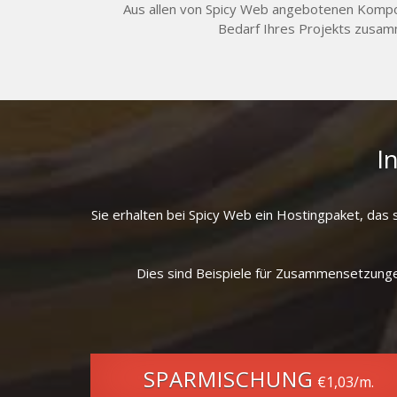
Aus allen von Spicy Web angebotenen Kompo
Bedarf Ihres Projekts zusamm
I
Sie erhalten bei Spicy Web ein Hostingpaket, das 
Dies sind Beispiele für Zusammensetzunge
SPARMISCHUNG
€1,03
/m.